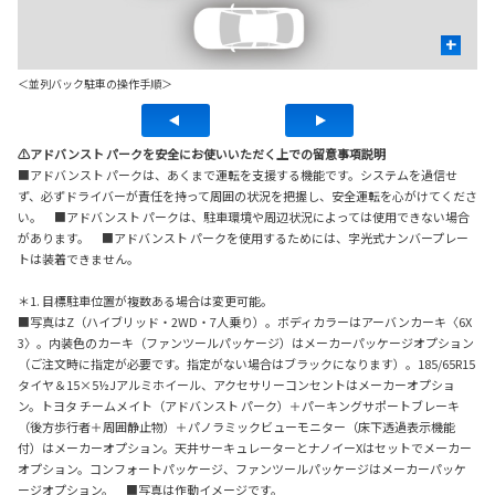
+
＜並列バック駐車の操作手順＞
⚠アドバンスト パークを安全にお使いいただく上での留意事項説明
■アドバンスト パークは、あくまで運転を支援する機能です。システムを過信せ
ず、必ずドライバーが責任を持って周囲の状況を把握し、安全運転を心がけてくださ
い。 ■アドバンスト パークは、駐車環境や周辺状況によっては使用できない場合
があります。 ■アドバンスト パークを使用するためには、字光式ナンバープレー
トは装着できません。
＊1. 目標駐車位置が複数ある場合は変更可能。
■写真はZ（ハイブリッド・2WD・7人乗り）。ボディカラーはアーバンカーキ〈6X
3〉。内装色のカーキ（ファンツールパッケージ）はメーカーパッケージオプション
（ご注文時に指定が必要です。指定がない場合はブラックになります）。185/65R15
タイヤ＆15×5½Jアルミホイール、アクセサリーコンセントはメーカーオプショ
ン。トヨタ チームメイト（アドバンスト パーク）＋パーキングサポートブレーキ
（後方歩行者＋周囲静止物）＋パノラミックビューモニター（床下透過表示機能
付）はメーカーオプション。天井サーキュレーターとナノイーXはセットでメーカー
オプション。コンフォートパッケージ、ファンツールパッケージはメーカーパッケ
ージオプション。 ■写真は作動イメージです。