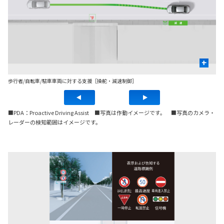
+
歩行者/自転車/駐車車両に対する支援［操舵・減速制御］
先
■PDA：Proactive Driving Assist ■写真は作動イメージです。 ■写真のカメラ・
レーダーの検知範囲はイメージです。