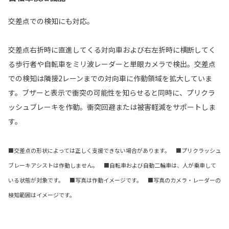
交差点での検知にも対応。
交差点右折時に直進してくる対向車および右左折時に横断してく
る歩行者や自転車をミリ波レーダーと単眼カメラで検出。交差点
での検知は隣接2レーンまでの対向車に作動領域を拡大していま
す。ブザーと表示で衝突の可能性を知らせると同時に、プリクラ
ッシュブレーキを作動。衝突回避または被害軽減をサポートしま
す。
■交差点の形状によっては正しく支援できない場合があります。 ■プリクラッシュ
ブレーキアシストは作動しません。 ■自転車および自動二輪車は、人が乗車して
いる状態が対象です。 ■写真は作動イメージです。 ■写真のカメラ・レーダーの
検知範囲はイメージです。