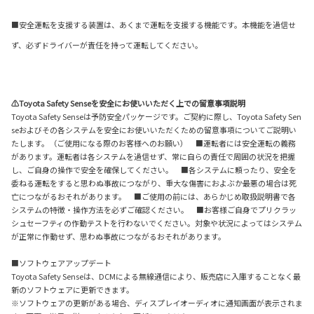
■安全運転を支援する装置は、あくまで運転を支援する機能です。本機能を過信せ
ず、必ずドライバーが責任を持って運転してください。
⚠Toyota Safety Senseを安全にお使いいただく上での留意事項説明
Toyota Safety Senseは予防安全パッケージです。ご契約に際し、Toyota Safety Sen
seおよびその各システムを安全にお使いいただくための留意事項についてご説明い
たします。（ご使用になる際のお客様へのお願い） ■運転者には安全運転の義務
があります。運転者は各システムを過信せず、常に自らの責任で周囲の状況を把握
し、ご自身の操作で安全を確保してください。 ■各システムに頼ったり、安全を
委ねる運転をすると思わぬ事故につながり、重大な傷害におよぶか最悪の場合は死
亡につながるおそれがあります。 ■ご使用の前には、あらかじめ取扱説明書で各
システムの特徴・操作方法を必ずご確認ください。 ■お客様ご自身でプリクラッ
シュセーフティの作動テストを行わないでください。対象や状況によってはシステム
が正常に作動せず、思わぬ事故につながるおそれがあります。
■ソフトウェアアップデート
Toyota Safety Senseは、DCMによる無線通信により、販売店に入庫することなく最
新のソフトウェアに更新できます。
※ソフトウェアの更新がある場合、ディスプレイオーディオに通知画面が表示されま