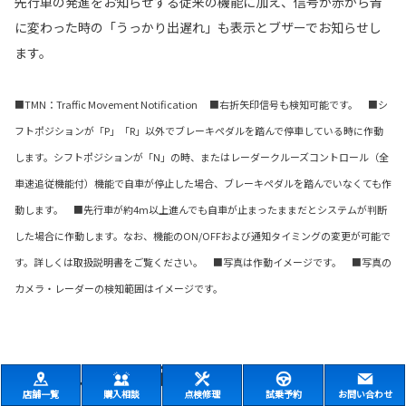
先行車の発進をお知らせする従来の機能に加え、信号が赤から青
に変わった時の「うっかり出遅れ」も表示とブザーでお知らせし
ます。
■TMN：Traffic Movement Notification ■右折矢印信号も検知可能です。 ■シ
フトポジションが「P」「R」以外でブレーキペダルを踏んで停車している時に作動
します。シフトポジションが「N」の時、またはレーダークルーズコントロール（全
車速追従機能付）機能で自車が停止した場合、ブレーキペダルを踏んでいなくても作
動します。 ■先行車が約4m以上進んでも自車が止まったままだとシステムが判断
した場合に作動します。なお、機能のON/OFFおよび通知タイミングの変更が可能で
す。詳しくは取扱説明書をご覧ください。 ■写真は作動イメージです。 ■写真の
カメラ・レーダーの検知範囲はイメージです。
高速道路の走行
店舗一覧
購入相談
点検修理
試乗予約
お問い合わせ