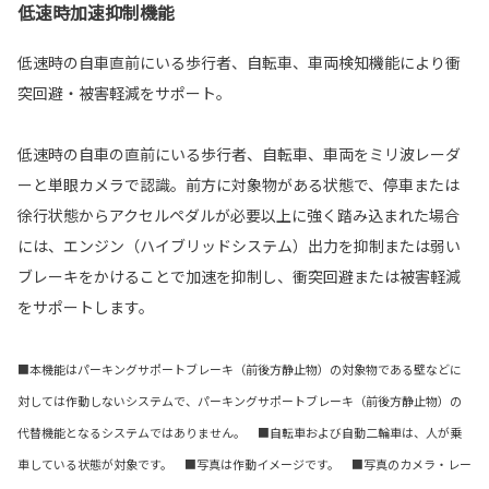
低速時加速抑制機能
低速時の自車直前にいる歩行者、自転車、車両検知機能により衝
突回避・被害軽減をサポート。
低速時の自車の直前にいる歩行者、自転車、車両をミリ波レーダ
ーと単眼カメラで認識。前方に対象物がある状態で、停車または
徐行状態からアクセルペダルが必要以上に強く踏み込まれた場合
には、エンジン（ハイブリッドシステム）出力を抑制または弱い
ブレーキをかけることで加速を抑制し、衝突回避または被害軽減
をサポートします。
■本機能はパーキングサポートブレーキ（前後方静止物）の対象物である壁などに
対しては作動しないシステムで、パーキングサポートブレーキ（前後方静止物）の
代替機能となるシステムではありません。 ■自転車および自動二輪車は、人が乗
車している状態が対象です。 ■写真は作動イメージです。 ■写真のカメラ・レー