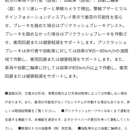
前方の車両や歩行者（昼夜）、自転車（昼夜）、自動二輪車
（昼）をミリ波レーダーと単眼カメラで検出。警報ブザーとマル
チインフォメーションディスプレイ表示で衝突の可能性を知ら
せ、ブレーキを踏めた場合はプリクラッシュブレーキアシスト。
ブレーキを踏めなかった場合はプリクラッシュブレーキを作動さ
せ、衝突回避または被害軽減をサポートします。プリクラッシュ
ブレーキは歩行者や自転車に対しては自車が約5〜80km/hの速度
域で作動し、衝突回避または被害軽減をサポートします。また、
車両や自動二輪車に対しては自車が約5km/h以上で作動し、衝突
回避または被害軽減をサポートします。
■道路状況、交差点の形状、車両状態および天候状態等によっては作動しない場合
があります。また、衝突の可能性がなくてもシステムが作動する場合もあります。詳
しくは取扱説明書をご覧ください。 ■プリクラッシュセーフティはあくまで運転を
支援する機能です。本機能を過信せず、必ずドライバーが責任を持って運転してくだ
さい。 ■数値はトヨタ自動車（株）測定値。 ■自転車および自動二輪車は、人