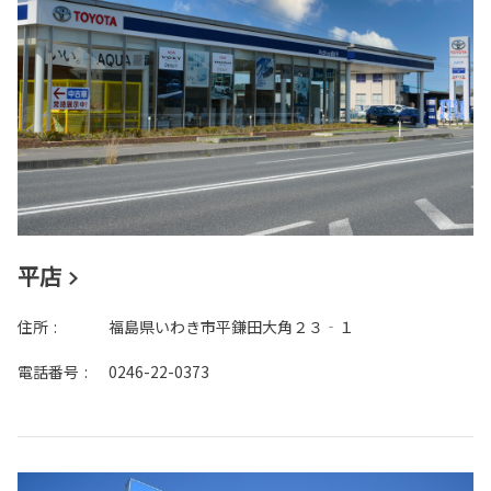
平店
住所
:
福島県いわき市平鎌田大角２３‐１
電話番号
:
0246-22-0373