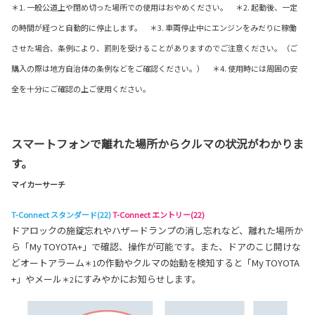
＊1. 一般公道上や閉め切った場所での使用はおやめください。 ＊2. 起動後、一定
の時間が経つと自動的に停止します。 ＊3. 車両停止中にエンジンをみだりに稼働
させた場合、条例により、罰則を受けることがありますのでご注意ください。（ご
購入の際は地方自治体の条例などをご確認ください。） ＊4. 使用時には周囲の安
全を十分にご確認の上ご使用ください。
スマートフォンで離れた場所からクルマの状況がわかりま
す。
マイカーサーチ
T-Connect スタンダード(22)
T-Connect エントリー(22)
ドアロックの施錠忘れやハザードランプの消し忘れなど、離れた場所か
ら「My TOYOTA+」で確認、操作が可能です。また、ドアのこじ開けな
どオートアラーム
の作動やクルマの始動を検知すると「My TOYOTA
＊1
+」やメール
にすみやかにお知らせします。
＊2