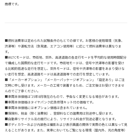
商標です。
■燃料消費率は定められた試験条件のもとでの値です。お客様の使用環境（気象、
渋滞等）や運転方法（急発進、エアコン使用等）に応じて燃料消費率は異なりま
す。
■WLTCモードは、市街地、郊外、高速道路の各走行モードを平均的な使用時間配分
で構成した国際的な走行モードです。市街地モードは、信号や渋滞等の影響を受け
る比較的低速な走行を想定し、郊外モードは、信号や渋滞等の影響をあまり受けな
い走行を想定、高速道路モードは高速道路等での走行を想定しています。
■「メーカーオプション」「メーカーパッケージオプション」「設定あり」はご注
文時に申し受けます。メーカーの工場で装着するため、ご注文後はお受けできませ
んのでご了承ください。
■車両本体価格は'25年8月現在のもので、予告なく変更となる場合があります。
■車両本体価格はタイヤパンク応急修理キット付の価格です。
■車両本体価格にはオプション価格は含まれていません。
■保険料、税金（除く消費税）、登録料などの諸費用は別途申し受けます。
■自動車リサイクル法の施行により、リサイクル料金が別途必要となります。
■ボディカラーおよび内装色は撮影および表示画面の関係で実際の色とは異なって見
えることがあります。また、実車においてもご覧になる環境（屋内外、光の角度等）