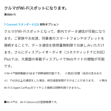
クルマがWi-Fiスポットになります。
車内Wi-Fi
T-Connect スタンダード(22)
有料オプション
クルマがWi-Fiスポットとなって、車内でデータ通信が可能になり
ます。ご家族やお友達、同乗者のスマートフォンやタブレットを
接続することで、データ通信を使用量無制限でお楽しみいただけ
ます。さらにディスプレイオーディオ（コネクティッドナビ対応）
Plusでは、大画面の車載ディスプレイでWebサイトの閲覧が可能
です。
※Wi-Fi®接続機器は5台まで同時接続可能です。 ※直近3日間（当日は含みませ
ん）で6GB以上の通信をした場合、終日速度制限がかかることがあります。 ※車内
Wi-FiとApple CarPlayのワイヤレス接続は同時利用できません。
■Wi-Fi®は、Wi-Fi Allianceの登録商標です。