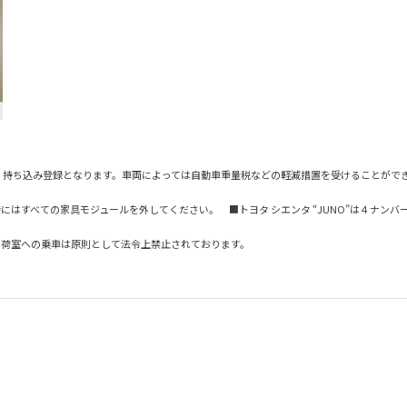
ため、持ち込み登録となります。車両によっては自動車重量税などの軽減措置を受けることが
はすべての家具モジュールを外してください。 ■トヨタ シエンタ “JUNO”は４ナン
は荷室への乗車は原則として法令上禁止されております。