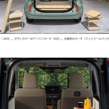
リッド・2WD）。ボディカラーはアーバンカーキ〈6X3〉。内装色のカーキ（ファンツール