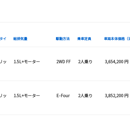
タイ
総排気量
駆動方法
乗車定員
車両本体価格（
リッ
1.5L+モーター
2WD FF
2人乗り
3,654,200 円
リッ
1.5L+モーター
E-Four
2人乗り
3,852,200 円