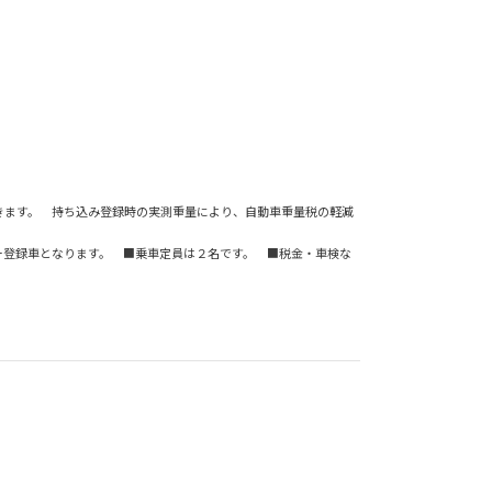
できます。 持ち込み登録時の実測重量により、自動車重量税の軽減
バー登録車となります。 ■乗車定員は２名です。 ■税金・車検な