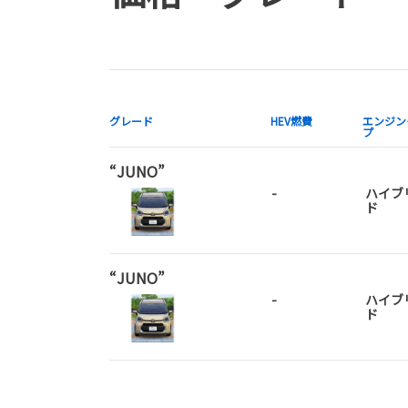
グレード
HEV燃費
エンジン
プ
“JUNO”
-
ハイブ
ド
“JUNO”
-
ハイブ
ド