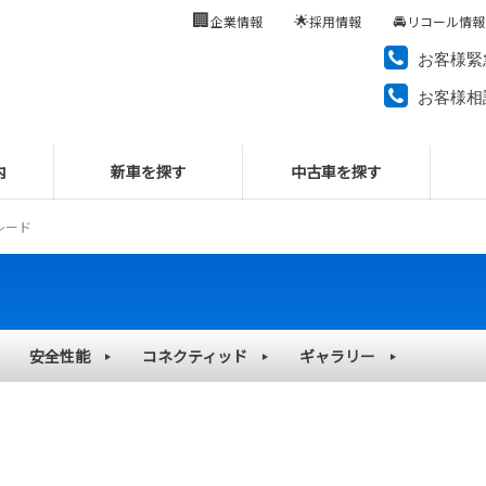
🏢
🌟
🚘
企業情報
採用情報
リコール情報
お客様緊
お客様相
内
新車を探す
中古車を探す
レード
安全性能
コネクティッド
ギャラリー