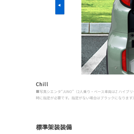
Chill
■写真シエンタ“JUNO”（2人乗り・ベース車両はZ ハイ
時に指定が必要です。指定がない場合はブラックになります
標準架装装備