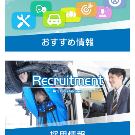
TOYOTAは、ヴォクシーとノアを一部改
良し、5月6日に発売します。
【ヴォクシー 主な改良内容】
・カーボンニュートラルの実現に向けて、ハイブリッド車に統一（ウェルキャブ
を除く）
・フロントまわりの意匠変更し、ボディとの一体感を演出
・内装の意匠変更し、スポーティーさを表現
ヴォクシーの詳細はコチラ
【ノア 主な改良内容】
・カーボンニュートラルの実現に向けて、ハイブリッド車に統一（ウェルキャブ
を除く）するとともに、エアロデザインのS-Xグレードを新たに設定
・フロントまわりの意匠変更し、ボディとの一体感を演出
・装備の拡充と車内快適性向上
ノアの詳細はコチラ
2026-02-25
「走り」と「広さ」にこだわったバッテ
リーEV 新型車「bZ4X Touring」を発売
TOYOTAは、「bZ4X」に続く新たなバ