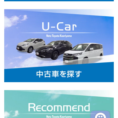
カローラの詳細はコチラ
カローラツーリングの詳細はコチラ
2026-04-12
ゴールデンウィーク休業のご案内
平素は格別のお引き立てを賜り、誠にあ
りがとうございます。
弊社は、
４月２７日 (月)
から
５月６日
(水)
の期間、休業とさせていただきます。
詳しくはこちら
2026-04-10
ヴォクシー・ノアを一部改良