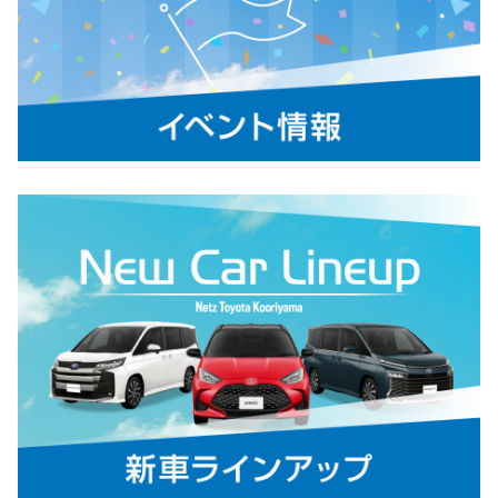
2026-05-14
新型車“FJ”シリーズを発売
TOYOTAは、ランドクルーザー（以下ラ
ンクル）に“FJ”シリーズを新たにライン
アップし、5月14日に発売しました。も
っと多くのお客様にランドクルーザーを
楽しんでいただくために、扱いやすいサイズとし、より気軽に「移
動の自由」を提供します。
詳しくはこちら
2026-05-12
カローラならびにカローラ ツーリングの
特別仕様車 ACTIVE SPORTを、60周年記
念仕様にアップデート
TOYOTAは、本年10月20日に迎えるカロ
ーラシリーズの誕生60周年を記念し、カ
ローラ 特別仕様車 ACTIVE SPORTならびにカローラ ツーリング 特
別仕様車 ACTIVE SPORTを60周年記念仕様にアップデートし、5月
12日に発売しました。