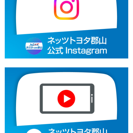
プレイオーディオを標準装備し、視認性と操作性を高めました。さ
らに、スマートエントリー＆スタートシステムを全グレードに標準
化するなど、商品力を一層強化しています。
■ヤリスの紹介ページはコチラ
■ヤリスクロスの紹介ページはコチラ
2026-02-19
新型RAV4（PHEV）を発売
－洗練されたデザインのZと、優れた操
縦性能のGR SPORTを設定－
RAV4にプラグインハイブリッド車（PH
EV）を追加設定。
詳しくはこちら