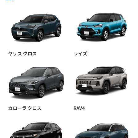
詳しくはこちら
2025-08-20
ネッツトヨタ郡山 安積店 グランドオー
プン！
ネッツトヨタ郡山 郡山店は９月７日
ヤリス クロス
ライズ
(日)、「安積店」として新しく生まれ変
わります！
安積店では、脱炭素社会の実現に向けて、「定置型燃料電池発電
機」の先進設備導入と「ペロブスカイト太陽電池」の実証実験を行
います。
ショールームは、どなた様でも快適にお過ごしいただける空間とし
て、新たに遊具を備えたキッズコーナーや、お待ちの時間にご利用
カローラ クロス
RAV4
いただけるワークスペースをご用意しております。
皆様のお越しを、心よりお待ち申し上げております。
詳しくはこちら