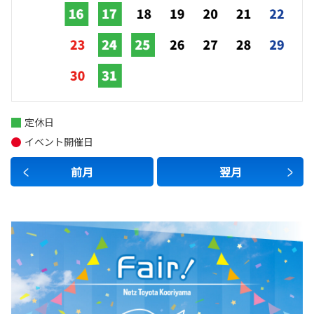
◆ヴェルファイアの詳細はコチラ
2026-05-28
新型ハイラックス 装いも新たに登場。
TOYOTAは、ハイラックスをフルモデル
定休日
チェンジし、5月28日に発売しました。
イベント開催日
新型「ハイラックス」は、力強さと先進
性を融合させたエクステリアデザインへと刷新するとともに、パワ
前月
翌月
ートレーンには、パワフルで高い耐久性が特長の1GDディーゼルエ
ンジンを採用しました。走行性能の向上に加え、安全・安心機能や
コネクティッド機能を拡充することで、日常使いからアウトドアま
で、さまざまなシーンにおいて快適かつ安心してお乗りいただける
ピックアップトラックへと進化しています。
詳しくはこちら