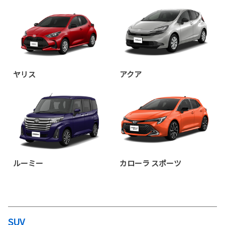
アクアブランドの “先進・上質” なイメ
ージをより一層高めるため外観デザインを刷新するとともに、基本
性能が向上しました。また、最新の安全装備、マルチメディアを搭
載しました。
ヤリス
アクア
詳しくはこちら
2025-08-20
郡山店 臨時休業のお知らせ
平素より格別のお引き立てを賜り、誠に
ありがとうございます。
ルーミー
カローラ スポーツ
誠に勝手ながら、ネッツトヨタ郡山「郡山店」は「安積店」への移
転準備のため、
令和７年９月２日(火)
から
９月６日(土)
までの期間、
臨時休業いたします。
お客様には大変ご不便・ご迷惑をおかけいたしますが、何卒ご理解
賜りますようお願い申し上げます。
SUV