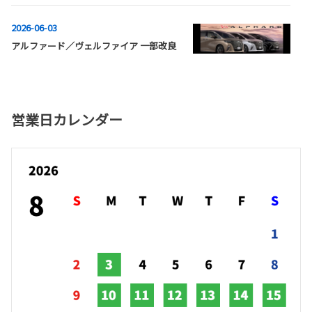
2026-06-03
アルファード／ヴェルファイア 一部改良
＆受注再開
TOYOTAは、アルファードならびにヴェ
ルファイアを一部改良し、6月3日に発売
しました。
営業日カレンダー
それに伴い、ネッツトヨタ郡山では受注を再開しました。
🔹主な改良内容🔹
✅ アルファード「Z」にプラグインハイブリッド（PHEV）を追加
✅アルファードに、よりお求めやすい量販グレード「G」を追加
✅ 盗難防止機能を強化
✅ ボディカラー「ニュートラルブラック」が新たに追加
詳しくは、各店舗スタッフまでお問い合わせください。
◆アルファードの詳細はコチラ