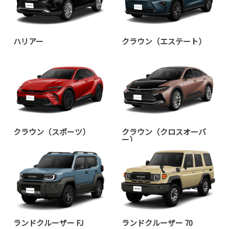
2025-08-05
ハリアー
クラウン（エステート）
シエンタを一部改良するとともに、コン
プリートカー“JUNO”を発売
TOYOTAは、シエンタを一部改良すると
ともにMODELLISTAと共同開発したコン
プリートカー“JUNO”を設定し、8月5日
に発売しました
詳しくはこちら
クラウン（スポーツ）
クラウン（クロスオーバ
ー）
ランドクルーザー FJ
ランドクルーザー 70