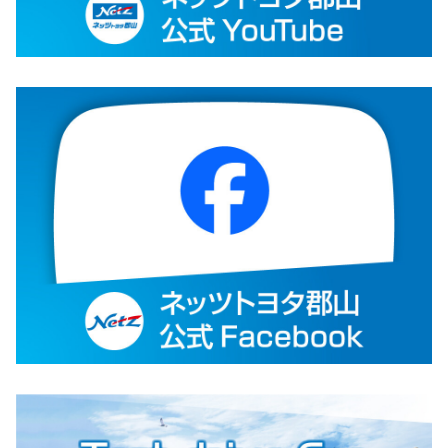
2025-12-17
新型RAV4を発売
TOYOTAは、新型RAV4を12月17日に発
売しました。6代目となる新型RAV4は、
「Life is an Adventure」をテーマに、
「どこへでも行けそう、なんでもできそ
う」という価値観を体現した新世代のSUVです。RAV4らしい塊感の
ある力強いデザインとパッケージを維持しながら、「多様化」「電
動化」「知能化」をキーワードに開発をしました。
詳しくはこちら
2025-12-02
歳末・新春 ハッピースマイルフェア！
ネッツトヨタ郡山では、日頃のご愛顧へ
の感謝を込めて
「歳末・新春 ハッピース
マイルフェア」
を開催中です。