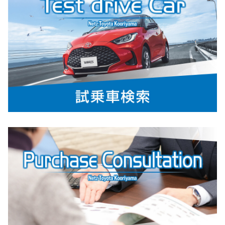
詳しくはこちら
2025-10-12
TV番組放送のお知らせ「福島から始まる
水素社会への挑戦」
10月19日（日）午後3時25分から、福島
中央テレビにて「水素で描く福島の未
来」をテーマに、水素社会の実現に挑む
企業の取り組みを紹介。
「水素のお兄さん」こと
とびchan.
が、わかりやすく解説します。
ぜひご覧ください。
詳しくはこちら
2025-10-09
bZ4Xを一部改良
TOYOTAは、電気自動車（BEV）「bZ4
X」を一部改良し、2025年10月9日に発
売しました。今回の改良では、「使いや