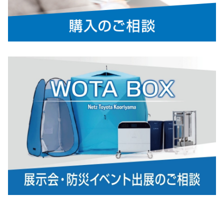
すさの向上」と「BEVならではの楽しさ
の追求」に加え、「内外装デザインの変更」を実施しています。
主な改良ポイント：
・航続距離を最大746km（WLTCモード・FWD）へ延長（従来比＋
約25％） *1
・急速充電時間を最短約28分に短縮 *2
・寒冷地での利便性を高めるバッテリープレコンディショニング機能
を搭載 *3
・新設定のトヨタ純正「6kW普通充電器」（ホワイト／ブラック）
を販売店装着オプションとして追加
*1 一充電走行距離：数値は、Z（FWD）
*2 駆動用電池容量表示約10%から約80％までのおおよその時間。1
50kW（350A）の急速充電器の場合
*3急速充電時に予め電池温度を温めることで、低温時の充電速度を
改善する機能
詳しくはこちら