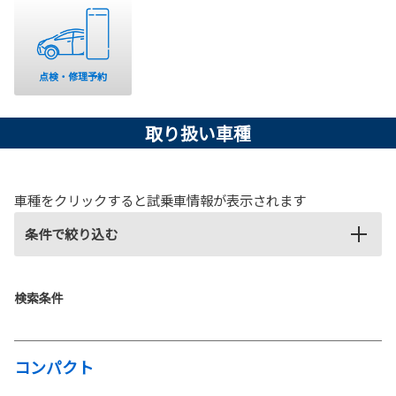
「安積店」
ネッツトヨタ郡山
では、
９月２０日（土）
・
２１日（日）
の２日
間、グランドオープンを記念して、ワク
ワクいっぱいのイベントを開催いたします！
点検・修理予約
一例）
🥕 ジップロック袋いっぱいに楽しめる【野菜詰め放題】
🧻 バランス感覚が試される【トイレットペーパー積み上げゲーム】
取り扱い車種
🍬 お子さまに大人気【駄菓子の詰め放題】
他にも皆さんに楽しんでいただけるコーナーを沢山ご用意してお待
ちしています！
車種をクリックすると試乗車情報が表示されます
ぜひ「安積店」へ遊びにいらしてください！
※本イベントは「安積店」のみで開催いたします。
条件で絞り込む
詳しくはこちら
検索条件
2025-09-01
アクアを一部改良
コンパクト
TOYOTAは、アクアを一部改良し、9月1
日に発売しました。