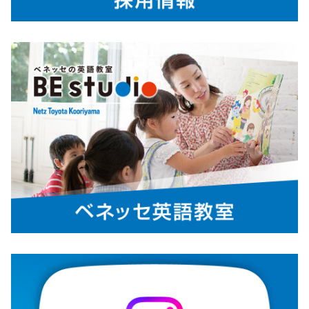
ッテリーEV「bZ4X Touring」を2月25
日に発売しました。
新型車bZ4X Touringは、bZ4Xの特長である「走る楽しさ（加速性
能・悪路走破性）」と「日常使いの便利さ（ゆとりある航続距
離）」を継承しつつ、アウトドアなど様々なシーンで活躍する、ゆと
りある荷室空間を備えた新たなバッテリーEV（BEV）として誕生し
ました。
詳しくはこちら
2026-02-20
ヤリス／ヤリスクロスを一部改良
TOYOTAは、「ヤリス」および「ヤリス
クロス」を一部改良し、3月2日に発売し
ます。
ハイブリッド車には、電動パーキングブレーキとブレーキホールド
機能を標準装備しました。発進や停止時の操作性が向上し、今回の
改良における大きなポイントとなっています。
また、Zグレードには10.5インチ、Gグレードには8インチのディス