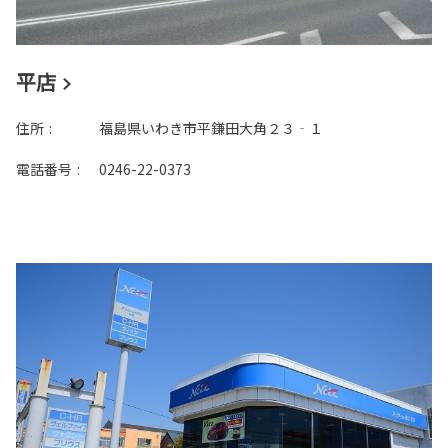
条件で絞り込む
リセット
エリア
平店
住所
:
福島県いわき市平鎌田大角２３‐１
試乗車
電話番号
:
0246-22-0373
キーワード
サービス
バリアフリー/フラットフ
バリアフリー/多目的駐車
ロア
場
バリアフリー/多目的トイ
G-Station
レ