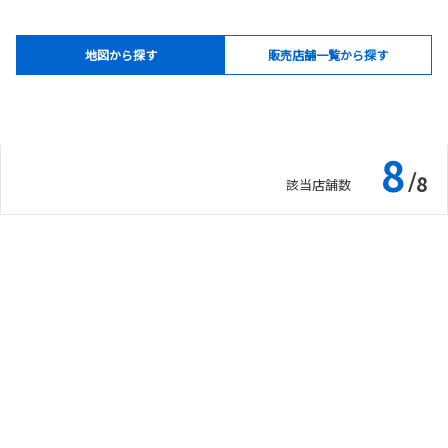
地図から探す
販売店舗一覧から探す
急速充電器
条件で絞り込む
条件で絞り込む
8
/
8
該当店舗数