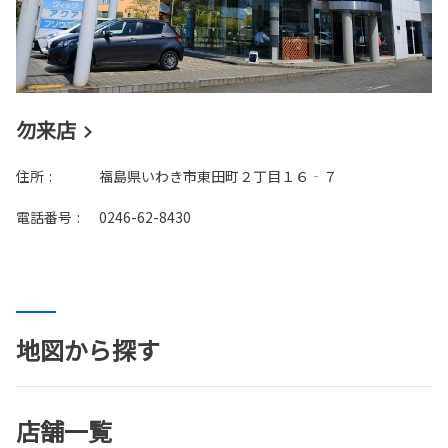
自動洗車機
AED
車検・整備・メンテナン
ペットボトル回収
ス取扱店
勿来店
住所
:
福島県いわき市東田町２丁目１６‐７
ベビーシート（おむつ交
WAX洗車
換用シート）
電話番号
:
0246-62-8430
キッズコーナー
au携帯電話 展示コーナー
地図から探す
キッズルーム
授乳室
店舗一覧
フリードリンク
WiFi