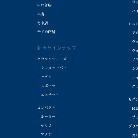
ラン
いわき店
ハイ
平店
勿来店
ミニ
全ての店舗
アル
ヴェ
新車ラインナップ
ヴォ
クラウンシリーズ
ノ
クロスオーバー
シエ
セダン
ハイ
スポーツ
グラ
エステート
セダ
コンパクト
MI
ルーミー
プリ
ヤリス
プリ
アクア
カロ