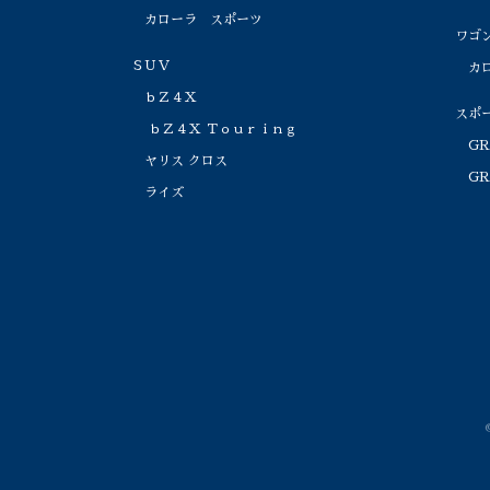
カローラ スポーツ
ワゴ
ＳＵＶ
カロ
ｂＺ４Ｘ
スポ
ｂＺ４Ｘ Ｔｏｕｒｉｎｇ
GR
ヤリス クロス
GR
ライズ