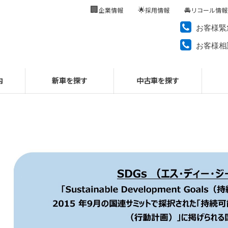
🏢
🌟
🚘
企業情報
採用情報
リコール情報
お客様緊
お客様相
内
新車を探す
中古車を探す