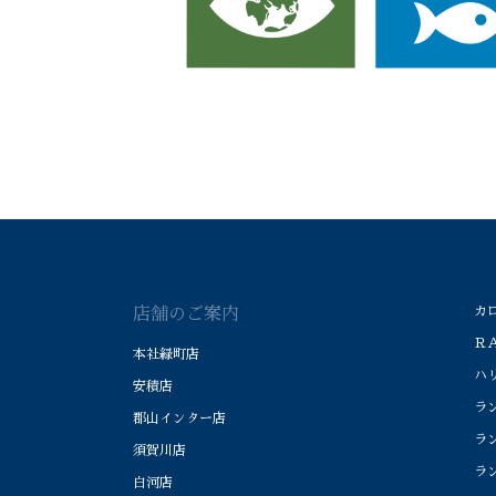
カロ
店舗のご案内
ＲＡ
本社緑町店
ハリ
安積店
ラン
郡山インター店
ラン
須賀川店
ラン
白河店