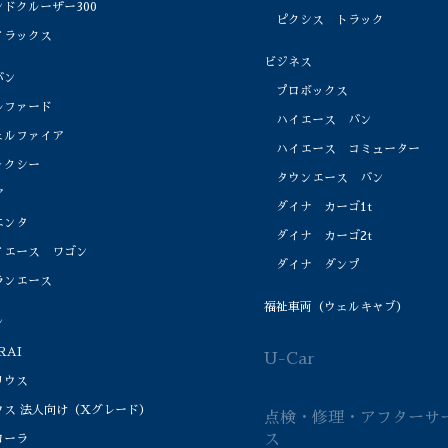
ドクルーザー300
ピクシス トラック
ラックス
ビジネス
バン
プロボックス
ファード
ハイエース バン
ルファイア
ハイエース コミューター
クシー
タウンエース バン
ア
ダイナ カーゴ1t
ンタ
ダイナ カーゴ2t
エース ワゴン
ダイナ ダンプ
ンエース
福祉車両（ウェルキャブ）
ン
RAI
U-Car
ウス
ウス 法人向け（Xグレード）
点検・修理・アフターサ
ス
ーラ