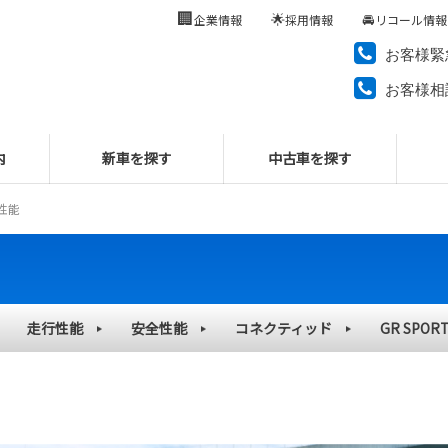
🏢
🌟
🚘
企業情報
採用情報
リコール情報
お客様緊
お客様相
内
新車を探す
中古車を探す
性能
走行性能
安全性能
コネクティッド
GR SPOR