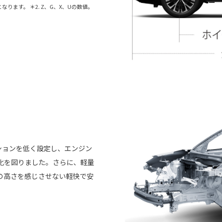
0mmとなります。 ＊2. Z、G、X、Uの数値。
ションを低く設定し、エンジン
化を図りました。さらに、軽量
の高さを感じさせない軽快で安