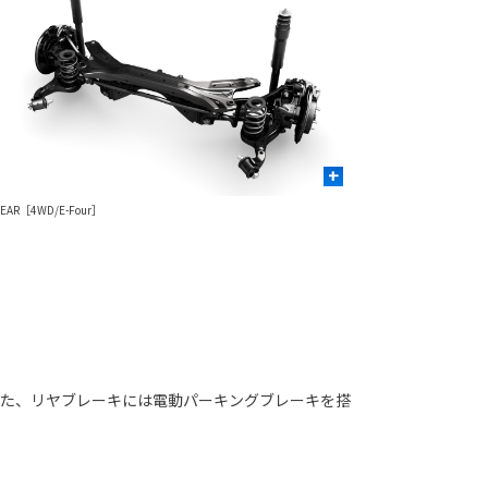
+
REAR［4WD/E-Four］
また、リヤブレーキには電動パーキングブレーキを搭