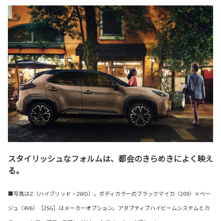
スタイリッシュなフォルムは、都会のきらめきによく映え
る。
■写真はZ（ハイブリッド・2WD）。ボディカラーのブラックマイカ〈209〉×ベー
ジュ〈4V6〉［2SG］はメーカーオプション。アダプティブハイビームシステムとカ