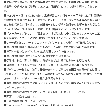
■燃料消費率は定められた試験条件のもとでの値です。お客様の使用環境（気象、
渋滞等）や運転方法（急発進、エアコン使用等）に応じて燃料消費率は異なりま
す。
■WLTCモードは、市街地、郊外、高速道路の各走行モードを平均的な使用時間配分
で構成した国際的な走行モードです。市街地モードは、信号や渋滞等の影響を受け
る比較的低速な走行を想定し、郊外モードは、信号や渋滞等の影響をあまり受けな
い走行を想定、高速道路モードは、高速道路等での走行を想定しています。
■「メーカーオプション」「設定あり」はご注文時に申し受けます。メーカーの工
場で装着するため、ご注文後はお受けできませんので、ご了承ください。
■Uの一部装備は、ハードウェアアップグレードとして後付けが可能となります。
■車両本体価格は'26年2月現在のもので、予告なく変更となる場合があります。
■車両本体価格はタイヤパンク応急修理キット付の価格です。
■車両本体価格にはオプション価格は含まれていません。
■保険料、税金（除く消費税）、登録料などの諸費用は別途申し受けます。
■自動車リサイクル法の施行により、リサイクル料金が別途必要となります。
■ボディカラーおよび内装色は撮影の条件や、ご覧になる画面で実際の色とは異な
って見えることがあります。また、実車においてもご覧になる環境（屋内外、光の角
度等）により、ボディカラーの見え方は異なります。
■写真は機能説明のために各ランプを点灯したものです。実際の走行状態を示すも
のではありません。
■写真は機能説明のためにボディの一部を切断したカットモデルです。
■画面はハメ込み合成です。
■一部の写真は合成・イメージです。
■“Adventure”、“URBANO”はグレード名称ではありません。