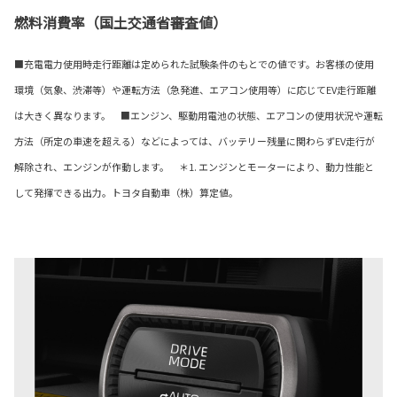
燃料消費率（国土交通省審査値）
■充電電力使用時走行距離は定められた試験条件のもとでの値です。お客様の使用
環境（気象、渋滞等）や運転方法（急発進、エアコン使用等）に応じてEV走行距離
は大きく異なります。 ■エンジン、駆動用電池の状態、エアコンの使用状況や運転
方法（所定の車速を超える）などによっては、バッテリー残量に関わらずEV走行が
解除され、エンジンが作動します。 ＊1. エンジンとモーターにより、動力性能と
して発揮できる出力。トヨタ自動車（株）算定値。