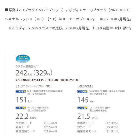
■写真はZ（プラグインハイブリッド）。ボディカラーのブラック〈202〉×エモー
ショナルレッドⅡ〈3U5〉［2TB］はメーカーオプション。 ＊1. 2026年2月現在。
＊2. ミディアムSUVクラスでの比較。2026年2月現在、トヨタ自動車（株）調べ。