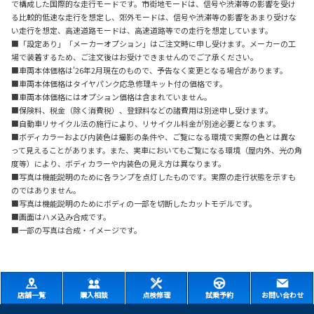
で構成した国際的な走行モードです。市街地モードは、信号や渋滞等の影響を受け
る比較的低速な走行を想定し、郊外モードは、信号や渋滞等の影響をあまり受けな
い走行を想定、高速道路モードは、高速道路等での走行を想定しています。
■「設定あり」「メーカーオプション」はご注文時に申し受けます。メーカーの工
場で装着するため、ご注文後はお受けできませんのでご了承ください。
■車両本体価格は'26年2月現在のもので、予告なく変更となる場合があります。
■車両本体価格はタイヤパンク応急修理キット付の価格です。
■車両本体価格にはオプション価格は含まれていません。
■保険料、税金（除く消費税）、登録料などの諸費用は別途申し受けます。
■自動車リサイクル法の施行により、リサイクル料金が別途必要となります。
■ボディカラーおよび内装色は撮影の条件や、ご覧になる環境で実際の色とは異な
って見えることがあります。また、実車においてもご覧になる環境（屋内外、光の角
度等）により、ボディカラーや内装色の見え方は異なります。
■写真は機能説明のために各ランプを点灯したものです。実際の走行状態を示すも
のではありません。
■写真は機能説明のためにボディの一部を切断したカットモデルです。
■画面はハメ込み合成です。
■一部の写真は合成・イメージです。
店舗一覧
購入相談
点検修理
試乗予約
お問い合わせ