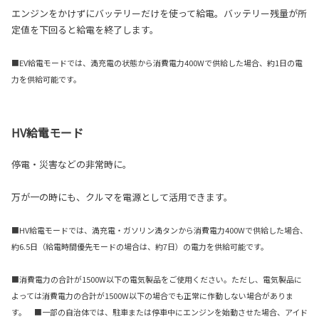
エンジンをかけずにバッテリーだけを使って給電。バッテリー残量が所
定値を下回ると給電を終了します。
■EV給電モードでは、満充電の状態から消費電力400Wで供給した場合、約1日の電
力を供給可能です。
HV給電モード
停電・災害などの非常時に。
万が一の時にも、クルマを電源として活用できます。
■HV給電モードでは、満充電・ガソリン満タンから消費電力400Wで供給した場合、
約6.5日（給電時間優先モードの場合は、約7日）の電力を供給可能です。
■消費電力の合計が1500W以下の電気製品をご使用ください。ただし、電気製品に
よっては消費電力の合計が1500W以下の場合でも正常に作動しない場合がありま
す。 ■一部の自治体では、駐車または停車中にエンジンを始動させた場合、アイド