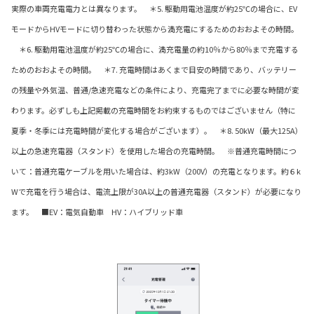
実際の車両充電電力とは異なります。 ＊5. 駆動用電池温度が約25℃の場合に、EV
モードからHVモードに切り替わった状態から満充電にするためのおおよその時間。
＊6. 駆動用電池温度が約25℃の場合に、満充電量の約10％から80％まで充電する
ためのおおよその時間。 ＊7. 充電時間はあくまで目安の時間であり、バッテリー
の残量や外気温、普通/急速充電などの条件により、充電完了までに必要な時間が変
わります。必ずしも上記掲載の充電時間をお約束するものではございません（特に
夏季・冬季には充電時間が変化する場合がございます）。 ＊8. 50kW（最大125A）
以上の急速充電器（スタンド）を使用した場合の充電時間。 ※普通充電時間につ
いて：普通充電ケーブルを用いた場合は、約3kW（200V）の充電となります。約６k
Wで充電を行う場合は、電流上限が30A以上の普通充電器（スタンド）が必要になり
ます。 ■EV：電気自動車 HV：ハイブリッド車