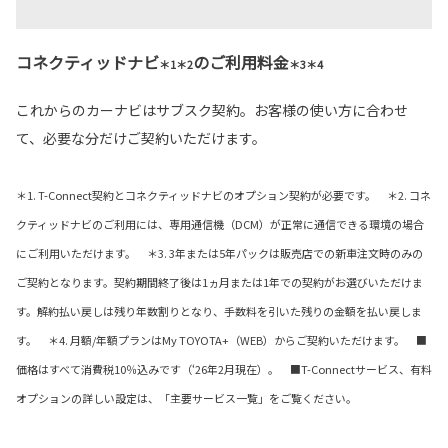
コネクティッドナビ
のご利用料金
＊1＊2
＊3＊4
これからのカーナビはサブスク契約。お客様の使い方に合わせ
て、必要な分だけご契約いただけます。
＊1. T-Connect契約とコネクティッドナビのオプション契約が必要です。 ＊2. コネ
クティッドナビのご利用には、専用通信機（DCM）が正常に通信できる環境の場合
にご利用いただけます。 ＊3. 3年または5年パックは販売店での新車注文時のみの
ご契約となります。契約期間終了後は1ヵ月または1年での契約がお選びいただけま
す。解約払い戻しは残り年数割りとなり、手数料を引いた残りの金額を払い戻しま
す。 ＊4. 月額/年額プランはMy TOYOTA+（WEB）からご契約いただけます。 ■
価格はすべて消費税10％込みです（‘26年2月現在）。 ■T-Connectサービス、有料
オプションの詳しい設定は、「主要サービス一覧」をご覧ください。