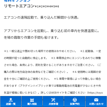
リモートエアコン
＊1＊2＊3＊4＊5＊6
エアコンの遠隔起動で、乗り込んだ瞬間から快適。
アプリからエアコンを起動し、乗り込む前の車内を快適温度に。
冬場の霜取り作業の手間も省けます。
＊1. 一般公道上や閉め切った場所での使用はおやめください。 ＊2. 起動後、一定
の時間が経つと自動的に停止します。 ＊3. 車両停止中にエンジンをみだりに稼働
させた場合、条例により、罰則を受けることがありますのでご注意ください。（ご
購入の際は地方自治体の条例などをご確認ください）。 ＊4. 使用時には周囲の安
全を十分にご確認の上ご使用ください。 ＊5. 車両や環境によって作動しない場合
があります（プラグインハイブリッド車では駆動用電池の充電量が少ないときや外
気温が極端に低いときなど）。詳しくはWEBサイトをご確認ください（https://toyo
ta.jp/tconnectservice/service/remote_aircon.html）。 ＊6. ご利用には「TOYOTA
店舗一覧
購入相談
点検修理
試乗予約
お問い合わせ
アカウント」の取得、スマートフォンへの「My TOYOTA+（アプリ）」のダウンロ