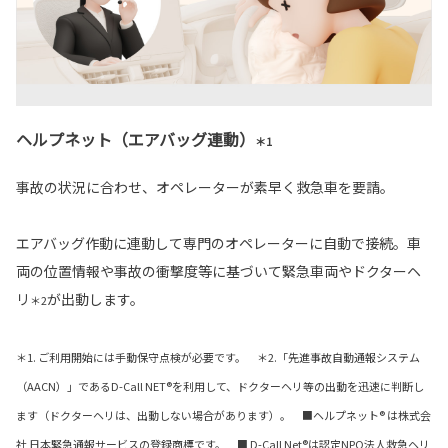
ヘルプネット（エアバッグ連動）
＊1
事故の状況に合わせ、オペレーターが素早く救急車を要請。
エアバッグ作動に連動して専門のオペレーターに自動で接続。車
両の位置情報や事故の衝撃度等に基づいて緊急車両やドクターヘ
リ
が出動します。
＊2
＊1. ご利用開始には手動保守点検が必要です。 ＊2.「先進事故自動通報システム
（AACN）」であるD-Call NET®を利用して、ドクターヘリ等の出動を迅速に判断し
ます（ドクターヘリは、出動しない場合があります）。 ■ヘルプネット® は株式会
社 日本緊急通報サービスの登録商標です。 ■ D-Call Net®は認定NPO法人救急ヘリ