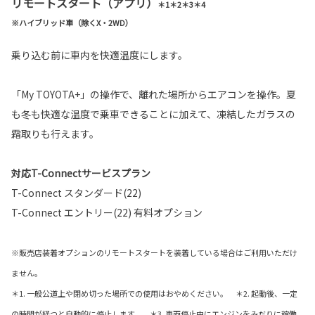
リモートスタート（アプリ）
＊1＊2＊3＊4
※ハイブリッド車（除くX・2WD）
乗り込む前に車内を快適温度にします。
「My TOYOTA+」の操作で、離れた場所からエアコンを操作。夏
も冬も快適な温度で乗車できることに加えて、凍結したガラスの
霜取りも行えます。
対応T-Connectサービスプラン
T-Connect スタンダード(22)
T-Connect エントリー(22) 有料オプション
※販売店装着オプションのリモートスタートを装着している場合はご利用いただけ
ません。
＊1. 一般公道上や閉め切った場所での使用はおやめください。 ＊2. 起動後、一定
の時間が経つと自動的に停止します。 ＊3. 車両停止中にエンジンをみだりに稼働