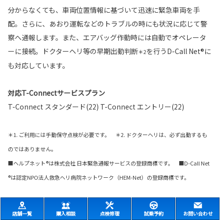
分からなくても、車両位置情報に基づいて迅速に緊急車両を手
配。さらに、あおり運転などのトラブルの時にも状況に応じて警
察へ通報します。また、エアバッグ作動時には自動でオペレータ
ーに接続。ドクターヘリ等の早期出動判断
を行うD-Call Net®に
＊2
も対応しています。
対応T-Connectサービスプラン
T-Connect スタンダード(22) T-Connect エントリー(22)
＊1. ご利用には手動保守点検が必要です。 ＊2. ドクターヘリは、必ず出動するも
のではありません。
■ヘルプネット®は株式会社 日本緊急通報サービスの登録商標です。 ■D-Call Net
®は認定NPO法人救急ヘリ病院ネットワーク（HEM-Net）の登録商標です。
店舗一覧
購入相談
点検修理
試乗予約
お問い合わせ