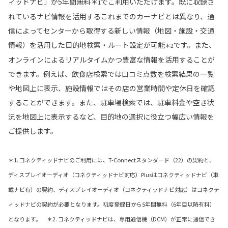
ィッドナビ」が5年間無料＊
でご利用いただけます。既に収録さ
1
れているナビ情報を活用するこれまでのカーナビとは異なり、通
信によってセンターから取得する新しい情報（地図・施設・交通
情報）を活用した目的地検索・ルート設定が可能
です。また、
＊2
オンラインによるリアルタイムかつ豊富な情報を活用することが
できます。例えば、飲食店検索では口コミ点数を検索結果の一覧
や地図上に表示、施設情報ではその店の営業時間や定休日を確認
することができます。また、駐車場検索では、駐車料金や空き状
況を地図上に表示するなど、目的地の選択に役立つ幅広い情報を
ご提供します。
＊1. コネクティッドナビのご利用には、T-Connectスタンダード（22）の契約と、
ディスプレイオーディオ（コネクティッドナビ対応）Plusはコネクティッドナビ（車
載ナビ有）の契約、ディスプレイオーディオ（コネクティッドナビ対応）はコネクテ
ィッドナビの契約が必要となります。初度登録日から5年間無料（6年目以降有料）
となります。 ＊2. コネクティッドナビは、専用通信機（DCM）が正常に通信でき