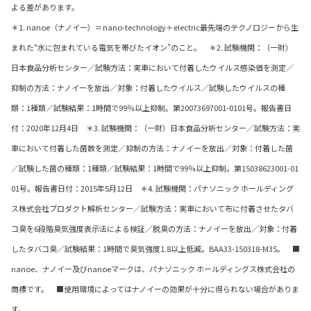
よる差があります。
＊1. nanoe（ナノイー）＝nano-technology＋electric最先端のテクノロジーから生
まれた“水に包まれている電気を帯びたイオン”のこと。 ＊2. 試験機関：（一財）
日本食品分析センター／試験方法：実車において付着したウイルス感染価を測定／
抑制の方法：ナノイーを放出／対象：付着したウイルス／試験したウイルスの種
類：1種類／試験結果：1時間で99％以上抑制。第20073697001-0101号。報告書日
付：2020年12月4日 ＊3. 試験機関：（一財）日本食品分析センター／試験方法：実
車において付着した菌数を測定／抑制の方法：ナノイーを放出／対象：付着した菌
／試験した菌の種類：1種類／試験結果：1時間で99％以上抑制。第15038623001-01
01号。報告書日付：2015年5月12日 ＊4. 試験機関：パナソニック ホールディング
ス株式会社プロダクト解析センター／試験方法：実車において布に付着させたタバ
コ臭を6段階臭気強度表示法による検証／脱臭の方法：ナノイーを放出／対象：付着
したタバコ臭／試験結果：1時間で臭気強度1.8以上低減。BAA33-150318-M35。 ■
nanoe、ナノイー及びnanoeマークは、パナソニック ホールディングス株式会社の
商標です。 ■使用環境によってはナノイーの効果が十分に得られない場合がありま
す。