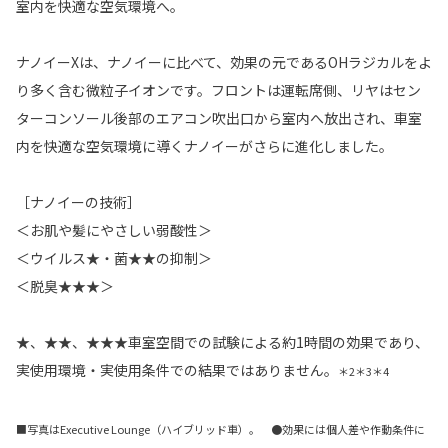
室内を快適な空気環境へ。
ナノイーXは、ナノイーに比べて、効果の元であるOHラジカルをよ
り多く含む微粒子イオンです。フロントは運転席側、リヤはセン
ターコンソール後部のエアコン吹出口から室内へ放出され、車室
内を快適な空気環境に導くナノイーがさらに進化しました。
［ナノイーの技術］
＜お肌や髪にやさしい弱酸性＞
＜ウイルス★・菌★★の抑制＞
＜脱臭★★★＞
★、★★、★★★車室空間での試験による約1時間の効果であり、
実使用環境・実使用条件での結果ではありません。
＊2＊3＊4
■写真はExecutive Lounge（ハイブリッド車）。 ●効果には個人差や作動条件に