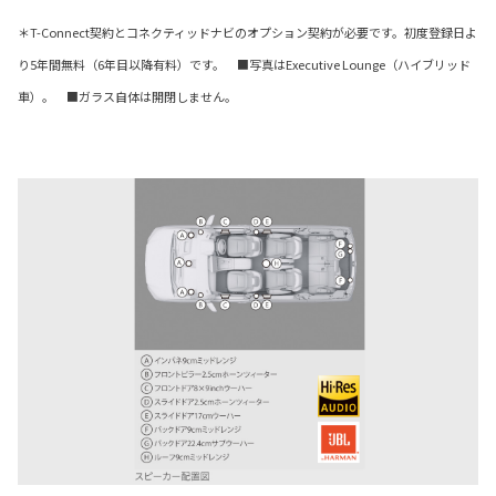
＊T-Connect契約とコネクティッドナビのオプション契約が必要です。初度登録日よ
り5年間無料（6年目以降有料）です。 ■写真はExecutive Lounge（ハイブリッド
車）。 ■ガラス自体は開閉しません。