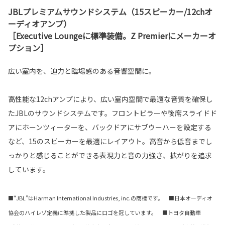
JBLプレミアムサウンドシステム（15スピーカー/12chオ
ーディオアンプ）
［Executive Loungeに標準装備。Z Premierにメーカーオ
プション］
広い室内を、迫力と臨場感のある音響空間に。
高性能な12chアンプにより、広い室内空間で最適な音質を確保し
たJBLのサウンドシステムです。フロントピラーや後席スライドド
アにホーンツィーターを、バックドアにサブウーハーを設定する
など、15のスピーカーを最適にレイアウト。高音から低音までし
っかりと感じることができる表現力と音の力強さ、拡がりを追求
しています。
■“JBL”はHarman International Industries, inc.の商標です。 ■日本オーディオ
協会のハイレゾ定義に準拠した製品にロゴを冠しています。 ■トヨタ自動車