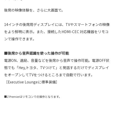
後席の映像体験を、さらに大画面で。
14インチの後席用ディスプレイには、TVやスマートフォンの映像
をより鮮明に表示。また、接続したHDMI-CEC 対応機器をリモコ
ンで操作できます。
■後席から音声認識を使った操作が可能
電源ON、選局、音量などを後席から音声で操作可能。電源OFF状
態でも「Hey,トヨタ、TVつけて」と発話するだけでディスプレイ
をオープンしてTVをつけるところまで自動で行います。
［Executive Loungeに標準装備］
■Z Premierはリモコンでの操作となります。