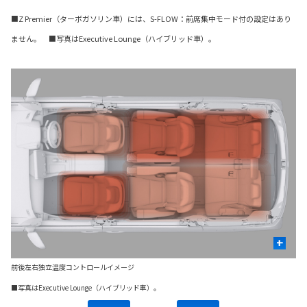
■Z Premier（ターボガソリン車）には、S-FLOW：前席集中モード付の設定はあり
ません。 ■写真はExecutive Lounge（ハイブリッド車）。
+
前後左右独立温度コントロールイメージ
フ
■写真はExecutive Lounge（ハイブリッド車）。
■写