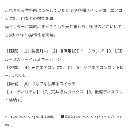
これまで天井各所に点在していた照明や各種スイッチ類、エアコ
ン吹出し口などの機能を車
両センターに集約。すっきりした天井まわり、後席のどこにいて
も扱いやすい操作性を実現。
【照明】［1］読書灯
［2］後席用LEDドームランプ ［3］LED
＊1
ルーフカラーイルミネーション
【空調】［4］天井エアコン吹出し口 ［5］リヤエアコンコントロ
ールパネル
【操作】［6］おもてなし集中スイッチ
【ユーティリティ】［7］天井収納ボックス ［8］後席ディスプレ
イ格納
＊1
■
＊1. Executive Loungeに標準装備。
写真はExecutive Lounge（ハイブリッド
車）。