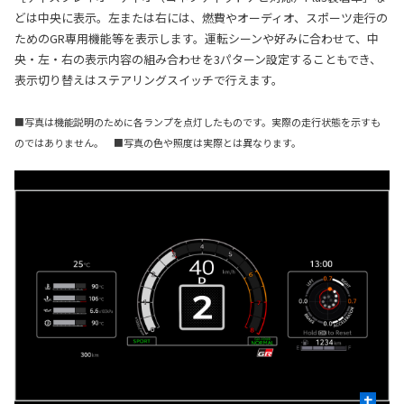
どは中央に表示。左または右には、燃費やオーディオ、スポーツ走行の
ためのGR専用機能等を表示します。運転シーンや好みに合わせて、中
央・左・右の表示内容の組み合わせを3パターン設定することもでき、
表示切り替えはステアリングスイッチで行えます。
■写真は機能説明のために各ランプを点灯したものです。実際の走行状態を示すも
のではありません。 ■写真の色や照度は実際とは異なります。
+