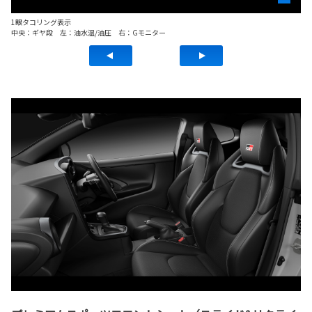
1眼タコリング表示
1
中央：ギヤ段 左：油水温/油圧 右：Gモニター
中