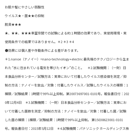
お肌や髪にやさしい弱酸性
ウイルス★・菌★★の抑制
脱臭★★★
★、★★、★★★車室空間での試験による約１時間の効果であり、実使用環境・実
使用条件での結果ではありません。＊2 ＊3 ＊4
●効果には個人差や作動条件による差があります。
＊1.nanoe（ナノイー）=nano-technology+electric 最先端のテクノロジーから生ま
れた “水に包まれている電気を帯びたイオン”のこと。 ＊2.試験機関：（一財）日
本食品分析センター／試験方法：実車において付着したウイルス感染価を測定／抑
制の方法：ナノイーを放出／対象：付着したウイルス／試験したウイルスの種類：1
種類／試験結果：1時間で99％以上抑制。第20073697001-0101号。報告書日付：202
0年12月4日 ＊3.試験機関：（一財）日本食品分析センター／試験方法：実車にお
いて付着した菌数を測定／抑制の方法：ナノイーを放出／対象：付着した菌／試験
した菌の種類：1種類／試験結果：1時間で99％以上抑制。 第15038623001-0101
号。報告書日付：2015年5月12日 ＊4.試験機関：パナソニック ホールディングス株