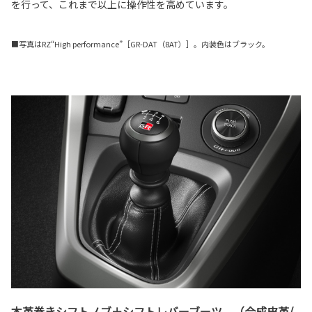
を行って、これまで以上に操作性を高めています。
■写真はRZ“High performance”［GR-DAT（8AT）］。内装色はブラック。
本革巻きシフトノブ＋シフトレバーブーツ （合成皮革/