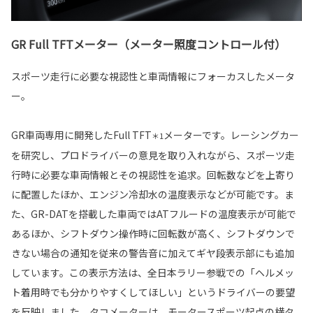
GR Full TFTメーター（メーター照度コントロール付）
スポーツ走行に必要な視認性と車両情報にフォーカスしたメータ
ー。
GR車両専用に開発したFull TFT
メーターです。レーシングカー
＊1
を研究し、プロドライバーの意見を取り入れながら、スポーツ走
行時に必要な車両情報とその視認性を追求。回転数などを上寄り
に配置したほか、エンジン冷却水の温度表示などが可能です。ま
た、GR-DATを搭載した車両ではATフルードの温度表示が可能で
あるほか、シフトダウン操作時に回転数が高く、シフトダウンで
きない場合の通知を従来の警告音に加えてギヤ段表示部にも追加
しています。この表示方法は、全日本ラリー参戦での「ヘルメッ
ト着用時でも分かりやすくしてほしい」というドライバーの要望
を反映しました。タコメーターは、モータースポーツ起点の横タ