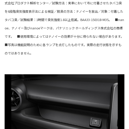
式会社プロダクト解析センター／試験方法：実車において布に付着させたタバコ臭
を6段階臭気強度表示法による検証／脱臭の方法：ナノイーを放出／対象：付着した
タバコ臭／試験結果：1時間で臭気強度1.8以上低減。BAA33-150318-M35。 ■nan
oe、ナノイー及びnanoeマークは、パナソニック ホールディングス株式会社の商標
です。 ■使用環境によってはナノイーの効果が十分に得られない場合があります。
■写真は機能説明のために各ランプを点灯したものです。実際の走行状態を示すも
のではありません。