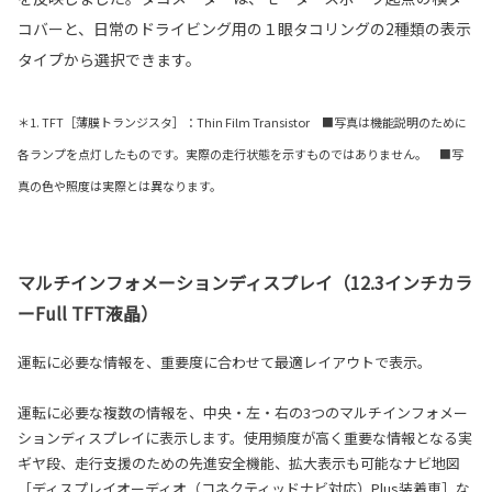
コバーと、日常のドライビング用の１眼タコリングの2種類の表示
タイプから選択できます。
＊1. TFT［薄膜トランジスタ］：Thin Film Transistor ■写真は機能説明のために
各ランプを点灯したものです。実際の走行状態を示すものではありません。 ■写
真の色や照度は実際とは異なります。
マルチインフォメーションディスプレイ（12.3インチカラ
ーFull TFT液晶）
運転に必要な情報を、重要度に合わせて最適レイアウトで表示。
運転に必要な複数の情報を、中央・左・右の3つのマルチインフォメー
ションディスプレイに表示します。使用頻度が高く重要な情報となる実
ギヤ段、走行支援のための先進安全機能、拡大表示も可能なナビ地図
［ディスプレイオーディオ（コネクティッドナビ対応）Plus装着車］な