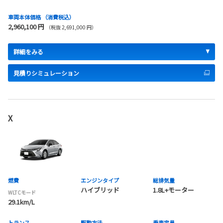
車両本体価格
（消費税込）
2,960,100 円
（税抜 2,691,000 円）
詳細をみる
見積りシミュレーション
X
燃費
エンジンタイプ
総排気量
ハイブリッド
1.8L+モーター
WLTCモード
29.1km/L
トランス
駆動方法
乗車定員