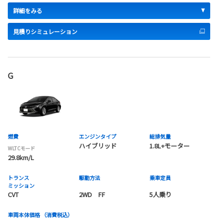
詳細をみる
見積りシミュレーション
G
燃費
エンジンタイプ
総排気量
ハイブリッド
1.8L+モーター
WLTCモード
29.8km/L
トランス
駆動方法
乗車定員
ミッション
CVT
2WD FF
5人乗り
車両本体価格
（消費税込）