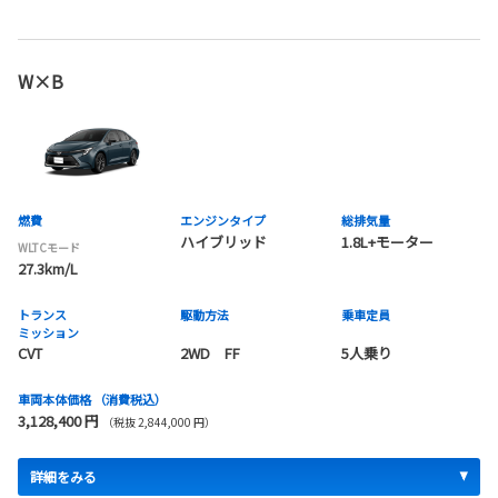
W×B
燃費
エンジンタイプ
総排気量
ハイブリッド
1.8L+モーター
WLTCモード
27.3km/L
トランス
駆動方法
乗車定員
ミッション
CVT
2WD FF
5人乗り
車両本体価格
（消費税込）
3,128,400 円
（税抜 2,844,000 円）
詳細をみる