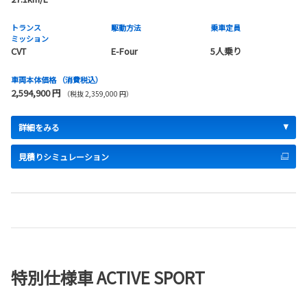
トランス
駆動方法
乗車定員
ミッション
CVT
E-Four
5人乗り
車両本体価格
（消費税込）
2,594,900 円
（税抜 2,359,000 円）
詳細をみる
見積りシミュレーション
特別仕様車 ACTIVE SPORT