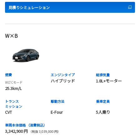
見積りシミュレーション
W×B
燃費
エンジンタイプ
総排気量
ハイブリッド
1.8L+モーター
WLTCモード
25.3km/L
トランス
駆動方法
乗車定員
ミッション
CVT
E-Four
5人乗り
車両本体価格
（消費税込）
3,342,900 円
（税抜 3,039,000 円）