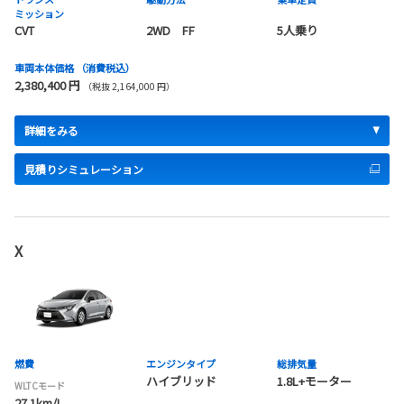
ミッション
CVT
2WD FF
5人乗り
車両本体価格
（消費税込）
2,380,400 円
（税抜 2,164,000 円）
詳細をみる
見積りシミュレーション
X
燃費
エンジンタイプ
総排気量
ハイブリッド
1.8L+モーター
WLTCモード
27.1km/L