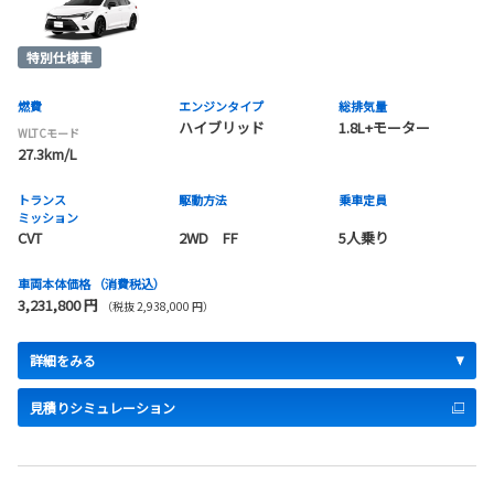
燃費
エンジンタイプ
総排気量
ハイブリッド
1.8L+モーター
WLTCモード
27.3km/L
トランス
駆動方法
乗車定員
ミッション
CVT
2WD FF
5人乗り
車両本体価格
（消費税込）
3,231,800 円
（税抜 2,938,000 円）
詳細をみる
見積りシミュレーション