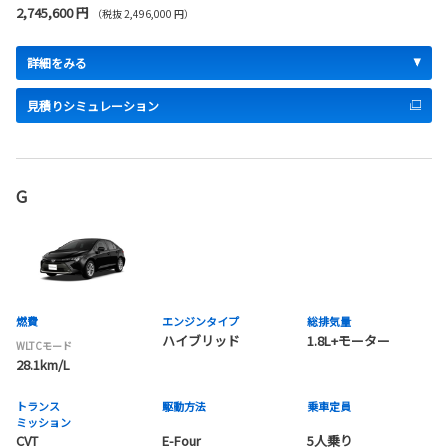
2,745,600 円
（税抜 2,496,000 円）
詳細をみる
見積りシミュレーション
G
燃費
エンジンタイプ
総排気量
ハイブリッド
1.8L+モーター
WLTCモード
28.1km/L
トランス
駆動方法
乗車定員
ミッション
CVT
E-Four
5人乗り