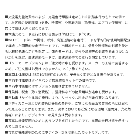
■交流電力量消費率および一充電走行距離は定められた試験条件のもとでの値で
す。お客様の使用環境（気象、渋滞等）や運転方法（急発進、エアコン使用等）に
応じて値は大きく異なります。
■本諸元のモード走行における表示は“WLTCモード”です。
■WLTCモードは、市街地、郊外、高速道路の各走行モードを平均的な使用時間配分
で構成した国際的な走行モードです。市街地モードは、信号や渋滞等の影響を受け
る比較的低速な走行を想定し、郊外モードは、信号や渋滞等の影響をあまり受けな
い走行を想定、高速道路モードは、高速道路等での走行を想定しています。
■「メーカーオプション」はご注文時に申し受けます。メーカーの工場で装着する
ため、ご注文後はお受けできませんのでご了承ください。
■車両本体価格は'25年10月現在のもので、予告なく変更となる場合があります。
■車両本体価格はタイヤパンク応急修理キット付の価格です。
■車両本体価格にはオプション価格は含まれていません。
■保険料、税金（除く消費税）、登録料などの諸費用は別途申し受けます。
■自動車リサイクル法の施行により、リサイクル料金が別途必要となります。
■ボディカラーおよび内装色は撮影の条件や、ご覧になる画面で実際の色とは異な
って見えることがあります。また、実車においてもご覧になる環境（屋内外、光の角
度等）により、ボディカラーの見え方は異なります。
■写真は機能説明のために各ランプを点灯したものです。実際の走行状態を示すも
のではありません。
■写真は機能説明のためにボディの一部を切断したカットモデルです。