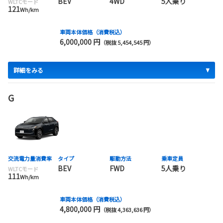
BEV
4WD
5人乗り
WLTCモード
121
Wh/km
車両本体価格（消費税込）
6,000,000 円
（税抜 5,454,545 円）
詳細をみる
G
交流電力量消費率
タイプ
駆動方法
乗車定員
BEV
FWD
5人乗り
WLTCモード
111
Wh/km
車両本体価格（消費税込）
4,800,000 円
（税抜 4,363,636 円）