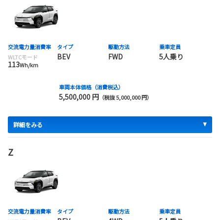
交流電力量消費率
タイプ
駆動方法
乗車定員
BEV
FWD
5人乗り
WLTCモード
113
Wh/km
車両本体価格（消費税込）
5,500,000 円
（税抜 5,000,000 円）
詳細をみる
Z
交流電力量消費率
タイプ
駆動方法
乗車定員