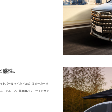
と感性。
イトパールマイカ〈089〉はメーカーオ
ムーンルーフ、後席用パワーサイドサン