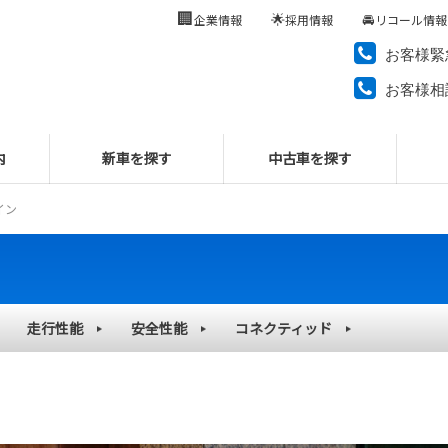
🏢
🌟
🚘
企業情報
採用情報
リコール情報
お客様緊
お客様相
内
新車を探す
中古車を探す
イン
走行性能
安全性能
コネクティッド