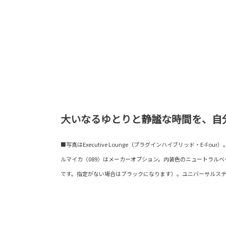
大いなるゆとりと静謐な時間を、自
■写真はExecutive Lounge（プラグインハイブリッド・E-F
ルマイカ〈089〉はメーカーオプション。内装色のニュートラル
です。指定がない場合はブラックになります）。ユニバーサルス