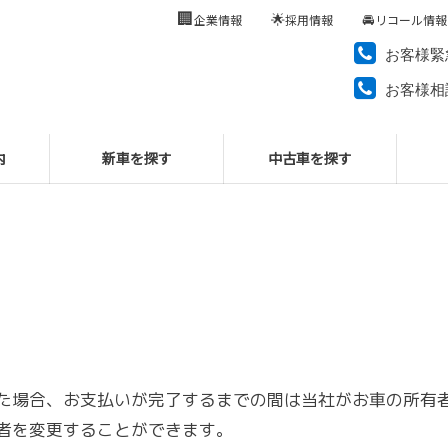
🏢
🌟
🚘
企業情報
採用情報
リコール情報
お客様緊
お客様相
内
新車を探す
中古車を探す
た場合、お支払いが完了するまでの間は当社がお車の所有
者を変更することができます。